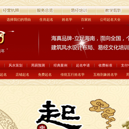
选择我们的理由
生肖起名
姓名学
百家姓
公司起名大全
营执照
服务总览
易经培训
教学剪影
风水策划
周易预测
经典案例
起名申请
收费标准
支付
起名
店铺起名
免费起名
传统五行姓名学
五格剖象姓名学