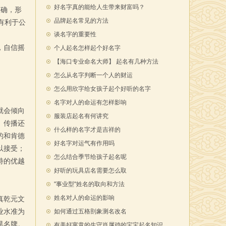
好名字真的能给人生带来财富吗？
准确，形
品牌起名常见的方法
有利于公
谈名字的重要性
，自信摇
个人起名怎样起个好名字
【海口专业命名大师】 起名有几种方法
怎么从名字判断一个人的财运
怎么用欣字给女孩子起个好听的名字
名字对人的命运有怎样影响
就会倾向
服装店起名有何讲究
、传播还
什么样的名字才是吉祥的
的和肯德
好名字对运气有作用吗
以接受；
怎么结合季节给孩子起名呢
特的优越
好听的玩具店名需要怎么取
"事业型"姓名的取向和方法
姓名对人的命运的影响
真乾元文
业水准为
如何通过五格剖象测名改名
界名牌。
有美好寓意的生守肖属鸡的宝宝起名知识