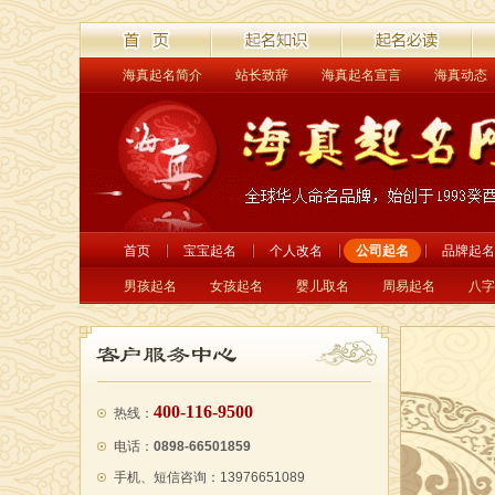
海真起名简介
站长致辞
海真起名宣言
海真动态
首页
起名解读
起名必读
经
首页
宝宝起名
个人改名
公司起名
品牌起名
男孩起名
女孩起名
婴儿取名
周易起名
八字
400-116-9500
热线：
电话：
0898-66501859
手机、短信咨询：13976651089