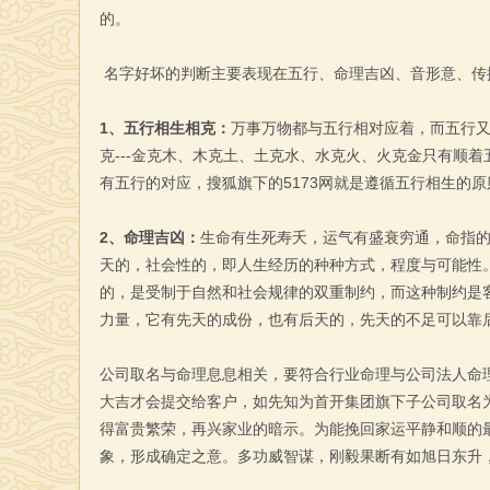
的。
名字好坏的判断主要表现在五行、命理吉凶、音形意、传
1、五行相生相克：
万事万物都与五行相对应着，而五行又
克---金克木、木克土、土克水、水克火、火克金只有顺
有五行的对应，搜狐旗下的5173网就是遵循五行相生的原
2、命理吉凶：
生命有生死寿夭，运气有盛衰穷通，命指
天的，社会性的，即人生经历的种种方式，程度与可能性
的，是受制于自然和社会规律的双重制约，而这种制约是
力量，它有先天的成份，也有后天的，先天的不足可以靠
公司取名与命理息息相关，要符合行业命理与公司法人命
大吉才会提交给客户，如先知为首开集团旗下子公司取名为
得富贵繁荣，再兴家业的暗示。为能挽回家运平静和顺的最
象，形成确定之意。多功威智谋，刚毅果断有如旭日东升