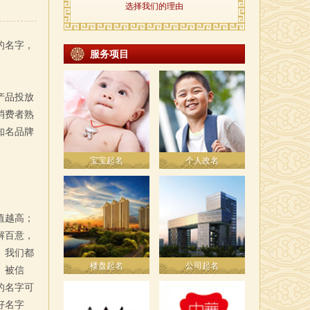
选择我们的理由
的名字，
服务项目
产品投放
消费者熟
知名品牌
宝宝起名
个人改名
值越高；
解百意，
。我们都
楼盘起名
公司起名
、被信
的名字可
好名字