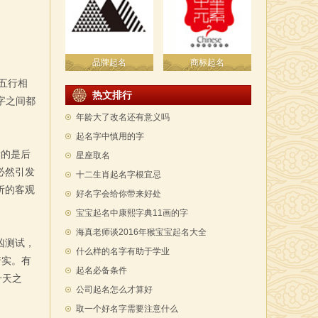
品牌起名
商标起名
五行相
热文排行
字之间都
年龄大了改名还有意义吗
起名字中慎用的字
指的是后
星座取名
必然引发
十二生肖起名字根宜忌
析的客观
好名字会给你带来好处
宝宝起名中康熙字典11画的字
海真老师谈2016年猴宝宝起名大全
凶测试，
什么样的名字有助于学业
着实。有
起名必备条件
升天之
公司起名怎么才算好
取一个好名字需要注意什么