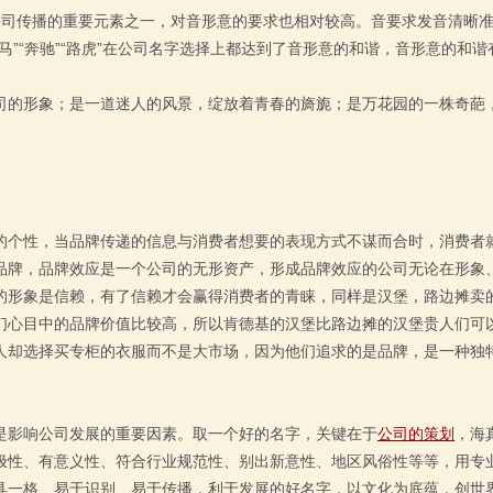
公司传播的重要元素之一，对音形意的要求也相对较高。音要求发音清晰
”“奔驰”“路虎”在公司名字选择上都达到了音形意的和谐，音形意的和谐
司的形象；是一道迷人的风景，绽放着青春的旖旎；是万花园的一株奇葩
的个性，当品牌传递的信息与消费者想要的表现方式不谋而合时，消费者
品牌，品牌效应是一个公司的无形资产，形成品牌效应的公司无论在形象
的形象是信赖，有了信赖才会赢得消费者的青睐，同样是汉堡，路边摊卖
们心目中的品牌价值比较高，所以肯德基的汉堡比路边摊的汉堡贵人们可
人却选择买专柜的衣服而不是大市场，因为他们追求的是品牌，是一种独
是影响公司发展的重要因素。取一个好的名字，关键在于
公司的策划
，海
极性、有意义性、符合行业规范性、别出新意性、地区风俗性等等，用专
具一格、易于识别、易于传播，利于发展的好名字，以文化为底蕴，创世