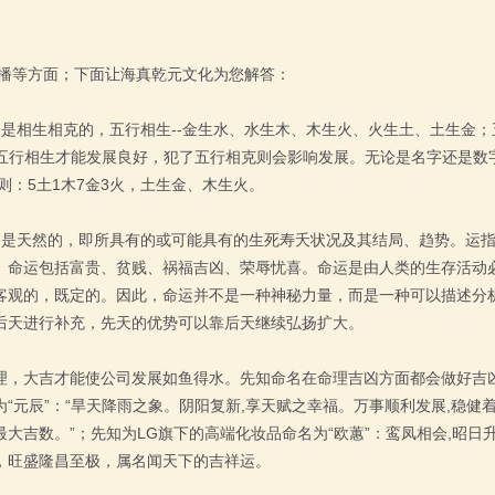
播等方面；下面让海真乾元文化为您解答：
是相生相克的，五行相生--金生水、水生木、木生火、火生土、土生金；
着五行相生才能发展良好，犯了五行相克则会影响发展。无论是名字还是数
则：5土1木7金3火，土生金、木生火。
的是天然的，即所具有的或可能具有的生死寿夭状况及其结局、趋势。运
。命运包括富贵、贫贱、祸福吉凶、荣辱忧喜。命运是由人类的生存活动
客观的，既定的。因此，命运并不是一种神秘力量，而是一种可以描述分
后天进行补充，先天的优势可以靠后天继续弘扬扩大。
理，大吉才能使公司发展如鱼得水。先知命名在命理吉凶方面都会做好吉
“元辰”：“旱天降雨之象。阴阳复新,享天赋之幸福。万事顺利发展,稳健
大吉数。”；先知为LG旗下的高端化妆品命名为“欧蕙”：鸾凤相会,昭日
，旺盛隆昌至极，属名闻天下的吉祥运。