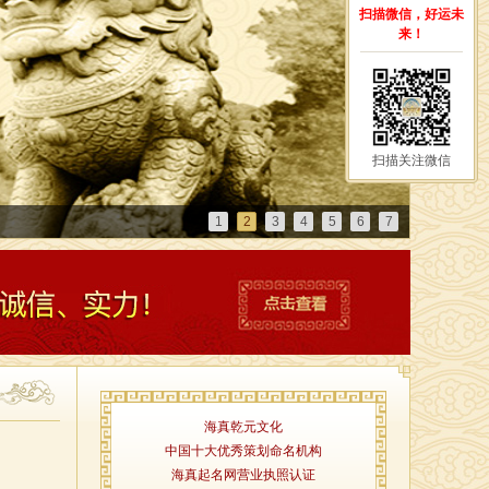
扫描微信，好运未
来！
扫描关注微信
1
2
3
4
5
6
7
海真乾元文化
中国十大优秀策划命名机构
海真起名网营业执照认证