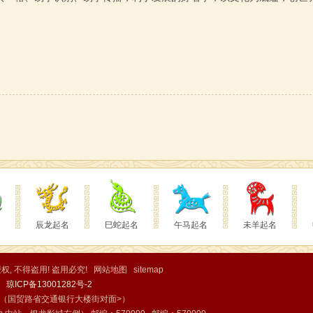
辰龙起名
巳蛇起名
午马起名
未羊起名
, 不得盗用! 盗用必究!
网站地图
sitemap
ed
琼ICP备13001282号-2
c（国贸路省交通银行大楼街对面>）