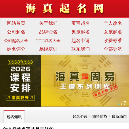
网站首页
关于我们
宝宝起名
个人改名
公司起名
品牌命名
男孩起名
女孩起名
起名申请
收费标准
公司起名大全
宝宝取名大全
姓名评分
易经培训
联系我们
全部导航
1
/ 7
•
•
起名必读
独特优势
最新动态
起名知识