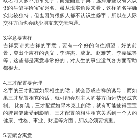
取名时大多不用常见字，而是翻查字典，选择那些没有人认
识的生僻字给宝宝起名。虽从现实角度来看，这样的名字确
实比较独特，但也因为很多人都不认识生僻字，所以在人际
交往方面也会缺少朋友来交流沟通。
3.字意要吉祥
吉祥要讲究吉祥的字意，要有一个好的向往期望，好的前
景，突出个吉祥的含义，李连杰、成龙、赵雅芝、李嘉诚等
等，这些都是寓意非常好的，对人生的事业运气各方面帮助
都很大。
4.三才配置要合理
名字的三才配置如果相生的话，就会形成吉祥的诱导；而如
果三才配置相克的话，就可能会对主人的某方面运势形成克
制。 比如说，三才配置如果木克土的话，就有可能使得宝宝
的脾胃健康受到影响。三才配置的相生相克关系到一个人的
健康、性格、事业、财运等方面，所以必须要慎重。
5.要赋含寓意