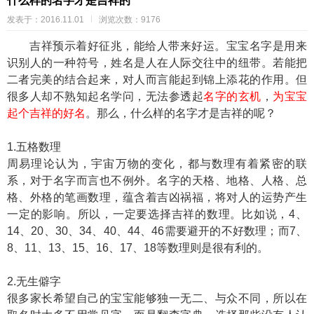
什么样的名字才是吉祥的
发表于：2016.11.01
浏览次数：9176
吉祥预示着好征兆，能给人带来好运。宝宝名字是用来
识别人的一种符号，姓名是人在人际交往中的纽带。若能把
二者完美的结合起来，对人而言能起到锦上添花的作用。但
很多人却不熟知起名学问，无法参透起
名字的玄机
，
为宝宝
起个吉祥的好名
。那么，什么样的名字才是吉祥的呢？
1.五格数理
周易理论认为，宇宙万物的变化，都与数理有着紧密的联
系，对于名字而言也不例外。名字的天格、地格、人格、总
格、外格的笔画数理，蕴含着吉凶祸福，将对人的运势产生
一定的影响。所以，一定要选择吉祥的数理。比如说，4、
14、20、30、34、40、44、46需要避开的不好数理；而7、
8、11、13、15、16、17、18等数理则是很有利的。
2.无生僻字
很多家长希望自己的宝宝能够独一无二、与众不同，所以在