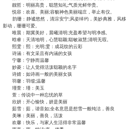
靓哲：明丽高贵，聪慧知礼;气质光鲜华贵。
悦容：欢喜、美丽;容貌神色美丽端庄，举止有仪。
韵珊：静谧悠然，清淙安宁;风姿绰约，美妙典雅，风移
影动，珊珊可爱。
唯晨：期冀美好，晨曦清明;充盈希望与明净感。
晗睿：天清地明，心慧聪颖;聪敏淑慧;清明无瑕。
熙雯：熙：光明;雯：成花纹的云彩
诗涵：有文采且有内涵的女孩
宁馨：宁静而温馨
妙菱：让人觉得活泼聪颖的名字
诗婧：如诗画一般的美丽女孩
羽馨：羽缎;温馨
瑾萱：瑾：美玉
萱：传说中一种忘忧的草
欣妍：开心愉快，妍是美丽
茹雪：茹，谐音如;全名意思是想雪一般纯洁，善良
美琳：美丽，善良，活泼
欢馨：快乐，与家人生活得非常温馨