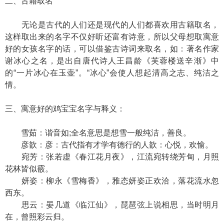
二、古籍取名
无论是古代的人们还是现代的人们都喜欢用古籍取名，
这样取出来的名字不仅好听还富有诗意，所以父母想取寓意
好的女孩名字的话，可以借鉴古诗词来取名，如：著名作家
谢冰心之名，是出自唐代诗人王昌龄《芙蓉楼送辛渐》中
的“一片冰心在玉壶”。“冰心”会使人想起清高之志、纯洁之
情。
三、寓意好的鸡宝宝名字与释义：
雪茹：谐音如;全名意思是想雪一般纯洁，善良。
彦歆：彦：古代指有才学有德行的人歆：心悦，欢愉。
宛芳：张若虚《春江花月夜》，江流宛转绕芳甸，月照
花林皆似霰。
妍姿：柳永《雪梅香》，雅态妍姿正欢洽，落花流水忽
西东。
思云：晏几道《临江仙》，琵琶弦上说相思，当时明月
在，曾照彩云归。