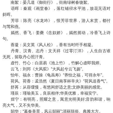
南絮：晏几道《御街行》，街南绿树春饶絮。
语晖：秦观《画堂春》，落红铺径水平池，放花无语对
斜晖。
芳菲：陈亮《水龙吟》，恨芳菲世界，游人末赏，都付
与莺和燕。
嫣然、香飞：姜夔《念奴娇》，嫣然摇动，冷香飞上诗
句。
香凝：吴文英《风人松》，香有当时纤手相凝。
丹青、汉青、志丹：文天祥《过零汀洋》，人生自古谁
无死，留取丹心照汗青。
虚竹、竹心：白居易《池上竹》，竹解心虚即我师。
云飞：刘邦《大风驼》“大风起兮云飞扬”。
怡年、福永：曹操《龟虽寿》“养怡之福，可得永年”。
荷风、荷香：孟浩然《夏日南享杯辛夫》“荷风送香气”。
舒苒：从容缓慢，有悠闲舒适之意;文静美丽的感觉。
瑾辰：瑾瑜美玉，良辰相伴;华美优雅，幸福安宁。
煜宁：有明亮，照耀之意，寓意光明美好;音韵和谐，响
亮大气，又不失华美。
韶华：“暮春美景，风云韶丽”;清丽脱俗、典雅大方。