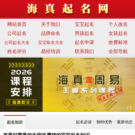
网站首页
关于我们
宝宝起名
个人改名
公司起名
品牌命名
男孩起名
女孩起名
起名申请
收费标准
公司起名大全
宝宝取名大全
姓名评分
易经培训
联系我们
全部导航
1
/ 7
•
•
起名必读
独特优势
最新动态
起名知识