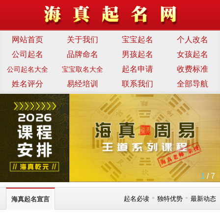
网站首页
关于我们
宝宝起名
个人改名
公司起名
品牌命名
男孩起名
女孩起名
起名申请
收费标准
公司起名大全
宝宝取名大全
姓名评分
易经培训
联系我们
全部导航
1
/ 7
•
•
起名必读
独特优势
最新动态
海真起名宣言