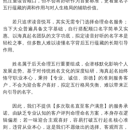
然注重读音顺口，但不会将好听作为首要标准，更看重名字
五行蕴藏的调和作用与对人生格局的辅助价值。
若只追求读音悦耳，其实无需专门选择命理命名服务；
当下大众普遍具备文字基础，自行搭配顺口名字简单又实
惠。以海真起名团队的文字功底，拟定读音好听的名字本是
轻松之事。但多数人难以读懂名字背后五行蕴藏的长期引导
作用。
姓名属于后天命理五行重要组成，会潜移默化影响个人
发展走势。基于对传统姓名文化的深度钻研，海真起名始终
恪守职业本心，秉持【专业、诚信、崇德】
的准则服务客
户，不会为迎合客户喜好，拟定五行格局失衡、难以带来正
向引导的名字。
因此，我们不提供【多次取名直至客户满意】
的服务承
诺。由缺乏专业认知的客户评判命理命名方案，本身存在逻
辑偏差；若一味迎合主观喜好，容易打破五行起名核心准
则，违背从业本心，这是我们不愿做出的选择。客观而言，