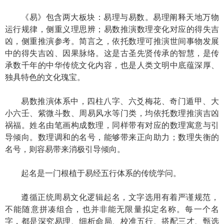
《易》包含两大板块：易理与易数。易理阐释天地万物
运行规律，侧重义理思辨；易数推演数理变化对应的得失吉
凶，侧重推演参考。简言之，依托数理可推演世间事物发展
中的得失吉凶、因果脉络。这是古圣先贤传承的智慧，是传
承数千年的中华传统文化内容，也是人类文明中底蕴深厚、
独具特色的文化瑰宝。
易数推演体系中，四柱八字、六爻梅花、奇门遁甲、大
小六壬、紫微斗数、周易风水等门类，均依托数理推演吉凶
祸福。姓名由笔画构成数理，同样带有对应的数理寓意与引
导倾向。数理调和的名号，能够带来正向助力；数理失衡的
名号，则容易带来消极引导倾向。
起名是一门根植于易经五行体系的传统学问。
遵循正统周易文化逻辑起名，文字选用有着严谨规范，
不能随意拼凑组合，也并非能无限量拟定名称。每一个名
字，都是深究易理、细析命局、校准五行、搭配三才、甄选