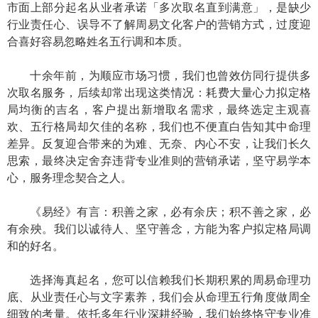
市面上部分起名从业者承诺「多次取名直到满意」，是缺少
行业责任心、误导不了解周易文化客户的营销方式，过度迎
合喜好容易忽略姓名五行调和本质。
十余年前，为顺应市场习惯，我们也曾效仿同行提供多
次取名服务，后续却常出现这类情况：耗费大量心力拟定格
局均衡的吉名，客户提出新增取名需求，最终选定主观喜
欢、五行格局却欠佳的名称，我们也不便直白告知其中命理
差异。反复迎合带来的为难、无奈、内心不安，让我们长久
思索，最终决定舍弃违背专业准则的营销承诺，坚守易学本
心，服务理念契合之人。
《易经》有言：积善之家，必有余庆；积不善之家，必
有余殃。我们以诚待人、坚守善念，方能为客户拟定格局调
和的好名。
选择海真起名，您可以信赖我们长期积累的周易命理功
底、从业责任心与文字素养，我们会从命理五行角度做周全
细致的考量。依托多年行业深耕经验，我们始终恪守专业准