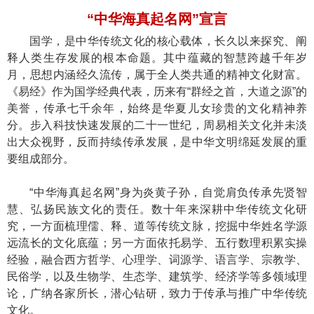
“中华海真起名网”宣言
国学，是中华传统文化的核心载体，长久以来探究、阐
释人类生存发展的根本命题。其中蕴藏的智慧跨越千年岁
月，思想内涵经久流传，属于全人类共通的精神文化财富。
《易经》作为国学经典代表，历来有“群经之首，大道之源”的
美誉，传承七千余年，始终是华夏儿女珍贵的文化精神养
分。步入科技快速发展的二十一世纪，周易相关文化并未淡
出大众视野，反而持续传承发展，是中华文明绵延发展的重
要组成部分。
“中华海真起名网”身为炎黄子孙，自觉肩负传承先贤智
慧、弘扬民族文化的责任。数十年来深耕中华传统文化研
究，一方面梳理儒、释、道等传统文脉，挖掘中华姓名学源
远流长的文化底蕴；另一方面依托易学、五行数理积累实操
经验，融合西方哲学、心理学、词源学、语言学、宗教学、
民俗学，以及生物学、生态学、建筑学、经济学等多领域理
论，广纳各家所长，潜心钻研，致力于传承与推广中华传统
文化。