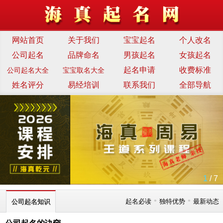
网站首页
关于我们
宝宝起名
个人改名
公司起名
品牌命名
男孩起名
女孩起名
起名申请
收费标准
公司起名大全
宝宝取名大全
姓名评分
易经培训
联系我们
全部导航
1
/ 7
•
•
起名必读
独特优势
最新动态
公司起名知识