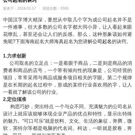
公司起名的诀窍
发表于：2016.01.17
浏览次数：5591
中国汉字博大精深，要想从中取几个字为成
公司起名
并不是
一件难事，但大多数的公司名字都大同小异，让人看起来眼
花缭乱，甚至还会让人们的反感。那么，这种形象该如何避
免呢?下面
海南起名大师海真
起名为您讲解
公司起名
的诀窍。
1.力求创新
公司取名的立足点：一是着眼于商品，二是则是商品的消
费者和商品的店号，一个带有倾向性的现象是，公司经营的
项目，常常采用与商品或服务项目相关的字眼。第二个规律
是在长期的起名过程中，形成的某些行业喜欢用的字，让人
一看就了解该公司的行业。
2.定位须准
构思巧妙，突出特点 一个与众不同、充满魅力的公司名从
设计上就应该能够体现企业产品的优点和特性，显示出特殊
的魅力。“可口可乐”就是饮料、文化、生活的象征，奔腾，微
软，英特尔等都是电脑的代名词。柯达，一听就是胶卷，奔