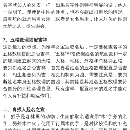
名字就如人的外表一样，如果名字性别特征明显的话，他人
一眼明了。即使是中性的姓名，也不会惹出很尴尬的情况。
最尴尬的就是男名女用，或者是女名男用，让人对你的性别
无所适从，徒生误会。
7、五格数理搭配吉祥
这是最后的步骤。为猴年女宝宝取名后，一定要检查名字的
五格数理搭配是否吉祥。“五格”即指依据姓名的笔画数和一定
的规则建立起来的天格、人格、地格、外格和总格共五格。
要判断姓名是否吉祥，首先要看姓名的五格数理配置是否吉
利，相生相合则为吉，相克相制则为凶。需要注意是，要判
断姓名本身五格数理的吉凶，其前提是其姓名五格数理要符
合自身的四柱命理喜忌。只有这样，配置出来的姓名才能对
个人有补益和助运作用。
二、肖猴人起名之宜
1、猴子是森林里的动物，生肖猴取名适宜用“木”字旁的名
字，另外木生火，使用五行属木的字，是种比较温和的补充