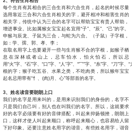
2、符合生肖相合
每个生肖有其相合的三合生肖和六合生肖，起名的时候尽量
选用靠近三合和六合生肖相关的字，避开相冲和相害生肖的
相关字，传统中认为三合的名字可以帮助宝宝有贵人帮助，
增进事业。比如属猴女宝宝起名宜用“子”、“辰”、“己”的字。
申猴与辰龙、子鼠为三合，与蛇为六合。（子鼠）子字根，
如：学、孺、郭、孝、李；
在取名用字上也要避开一些与生肖猴不合的字根，如猴子栖
息在深林或者山上，忌车怕水，怕火怕石，所以忌
用“火”字、“石”字、“口”字、“人’字”、“冖”字、“糸”字、“刀”字、“
根的字；猴子吃五谷、水果之类，不吃肉类，所以猴年宝宝
起名忌用带有“忄、(肉)月、心”等部首的名字。
3、姓名读音要朗朗上口
我们的名字是用来叫的，是用来识别我们的身份的，名字不
只是我们自己叫，别人也在叫我们的名字。所以，这就要求
好的名字必须要有好的音律搭配，叫起来抑扬顿挫，朗朗上
口，这样才使人叫起来顺口，称呼起来顺心，也容易给人留
下好印象。还要注意姓名用字的谐音。有些姓名用字，谐音