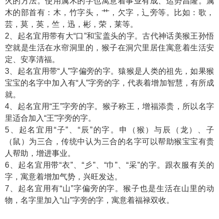
火的方法。使用属木的字也寓意着事业有成、运势昌隆。属
木的部首有：木，竹字头，艹，欠字，辶旁等。比如：歌，
芸，莫，英，竺，迅，彬，荣，莱等。
2、起名宜用带有大“口”和宝盖头的字。古代神话美猴王孙悟
空就是生活在水帘洞里的，猴子在洞穴里居住寓意着生活安
定、安享清福。
3、起名宜用带“人”字偏旁的字。猿猴是人类的祖先，如果猴
宝宝的名字中加入有“人”字旁的字，代表着增加智慧，有所成
就。
4、起名宜用“王”字旁的字。猴子称王，增福添贵，所以名字
里适合加入“王”字旁的字。
5、起名宜用“子”、“辰”的字。申（猴）与辰（龙）、子
（鼠）为三合，传统中认为三合的名字可以帮助猴宝宝有贵
人帮助，增进事业。
6、起名宜用带“衣”、“彡”、“巾”、“采”的字。跟衣服有关的
字，寓意着增加气势，兴旺发达。
7、起名宜用有“山”字偏旁的字。猴子也是生活在山里的动
物，名字里加入“山”字旁的字，寓意着福禄双收。