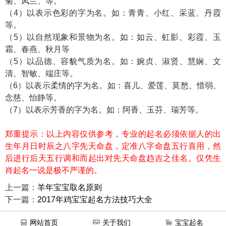
菊、凤兰、等。
（4）以表示色彩的字为名。如：青青、小红、采蓝、丹霞
等。
（5）以自然现象和景物为名。如：如云、虹影、彩霞、玉
霜、春燕、秋月等
（5）以品德、容貌气质为名。如：婉贞、淑贤、慧娴、文
清、智敏、端庄等。
（6）以表示柔情的字为名。如：喜儿、爱莲、莫愁、惜弱、
念慈、怡静等。
（7）以表示芳香的字为名。如：阿香、玉芬、瑞芳等。
郑重提示：以上内容仅供参考，专业的起名必须依据人的出
生年月日时辰之八字先天命盘，定准八字命盘五行喜用，然
后进行后天五行调和而起出对先天命盘趋吉之佳名。仅凭生
肖起名一说是极不严谨的。
上一篇：
羊年宝宝取名原则
下一篇：
2017年鸡宝宝起名方法技巧大全
网站首页
关于我们
宝宝起名