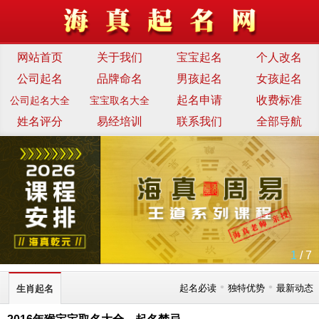
网站首页
关于我们
宝宝起名
个人改名
公司起名
品牌命名
男孩起名
女孩起名
起名申请
收费标准
公司起名大全
宝宝取名大全
姓名评分
易经培训
联系我们
全部导航
1
/ 7
•
•
起名必读
独特优势
最新动态
生肖起名