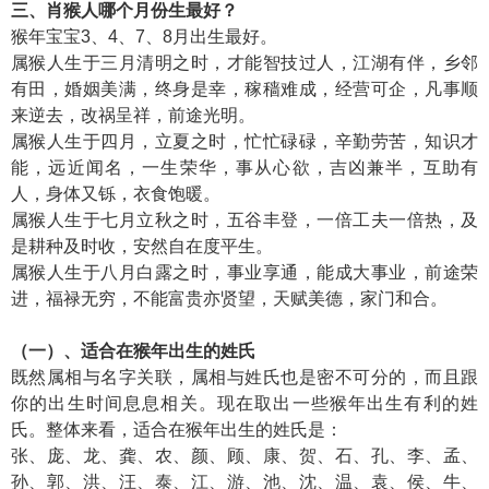
三、肖猴人哪个月份生最好？
猴年宝宝3、4、7、8月出生最好。
属猴人生于三月清明之时，才能智技过人，江湖有伴，乡邻
有田，婚姻美满，终身是幸，稼穑难成，经营可企，凡事顺
来逆去，改祸呈祥，前途光明。
属猴人生于四月，立夏之时，忙忙碌碌，辛勤劳苦，知识才
能，远近闻名，一生荣华，事从心欲，吉凶兼半，互助有
人，身体又铄，衣食饱暖。
属猴人生于七月立秋之时，五谷丰登，一倍工夫一倍热，及
是耕种及时收，安然自在度平生。
属猴人生于八月白露之时，事业享通，能成大事业，前途荣
进，福禄无穷，不能富贵亦贤望，天赋美德，家门和合。
（一）、适合在猴年出生的姓氏
既然属相与名字关联，属相与姓氏也是密不可分的，而且跟
你的出生时间息息相关。现在取出一些猴年出生有利的姓
氏。整体来看，适合在猴年出生的姓氏是：
张、庞、龙、龚、农、颜、顾、康、贺、石、孔、李、孟、
孙、郭、洪、汪、泰、江、游、池、沈、温、袁、侯、牛、