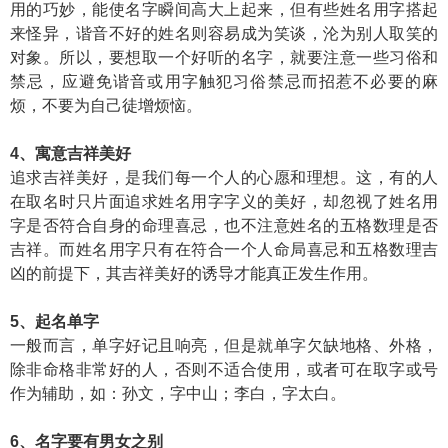
用的巧妙，能使名字瞬间高大上起来，但有些姓名用字搭起
来怪异，谐音不好的姓名则容易成为笑谈，沦为别人取笑的
对象。所以，要想取一个好听的名字，就要注意一些习俗和
禁忌，应避免谐音或用字触犯习俗禁忌而招惹不必要的麻
烦，不要为自己徒增烦恼。
4、寓意吉祥美好
追求吉祥美好，是我们每一个人的心愿和理想。这，有的人
在取名时只片面追求姓名用字字义的美好，却忽视了姓名用
字是否符合自身的命理喜忌，也不注意姓名的五格数理是否
吉祥。而姓名用字只有在符合一个人命局喜忌和五格数理吉
凶的前提下，其吉祥美好的诱导才能真正发生作用。
5、起名单字
一般而言，单字好记且响亮，但是就单字欠缺地格、外格，
除非命格非常好的人，否则不适合使用，或者可在取字或号
作为辅助，如：孙文，字中山；李白，字太白。
6、名字要有男女之别