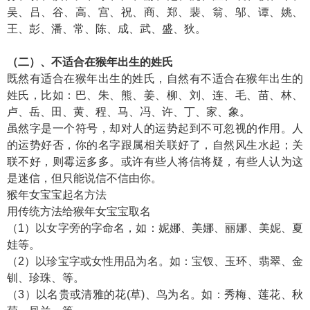
吴、吕、谷、高、宫、祝、商、郑、裴、翁、邬、谭、姚、
王、彭、潘、常、陈、成、武、盛、狄。
（二）、不适合在猴年出生的姓氏
既然有适合在猴年出生的姓氏，自然有不适合在猴年出生的
姓氏，比如：巴、朱、熊、姜、柳、刘、连、毛、苗、林、
卢、岳、田、黄、程、马、冯、许、丁、家、象。
虽然字是一个符号，却对人的运势起到不可忽视的作用。人
的运势好否，你的名字跟属相关联好了，自然风生水起；关
联不好，则霉运多多。或许有些人将信将疑，有些人认为这
是迷信，但只能说信不信由你。
猴年女宝宝起名方法
用传统方法给猴年女宝宝取名
（1）以女字旁的字命名，如：妮娜、美娜、丽娜、美妮、夏
娃等。
（2）以珍宝字或女性用品为名。如：宝钗、玉环、翡翠、金
钏、珍珠、等。
（3）以名贵或清雅的花(草)、鸟为名。如：秀梅、莲花、秋