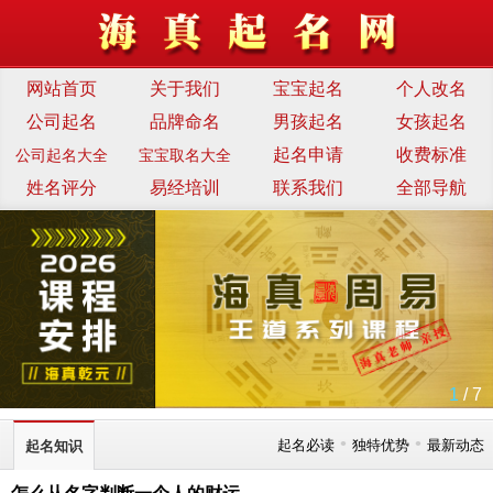
网站首页
关于我们
宝宝起名
个人改名
公司起名
品牌命名
男孩起名
女孩起名
起名申请
收费标准
公司起名大全
宝宝取名大全
姓名评分
易经培训
联系我们
全部导航
1
/ 7
•
•
起名必读
独特优势
最新动态
起名知识