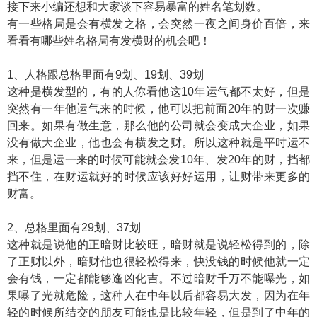
接下来小编还想和大家谈下容易暴富的姓名笔划数。
有一些格局是会有横发之格，会突然一夜之间身价百倍，来
看看有哪些姓名格局有发横财的机会吧！
1、人格跟总格里面有9划、19划、39划
这种是横发型的，有的人你看他这10年运气都不太好，但是
突然有一年他运气来的时候，他可以把前面20年的财一次赚
回来。如果有做生意，那么他的公司就会变成大企业，如果
没有做大企业，他也会有横发之财。所以这种就是平时运不
来，但是运一来的时候可能就会发10年、发20年的财，挡都
挡不住，在财运就好的时候应该好好运用，让财带来更多的
财富。
2、总格里面有29划、37划
这种就是说他的正暗财比较旺，暗财就是说轻松得到的，除
了正财以外，暗财他也很轻松得来，快没钱的时候他就一定
会有钱，一定都能够逢凶化吉。不过暗财千万不能曝光，如
果曝了光就危险，这种人在中年以后都容易大发，因为在年
轻的时候所结交的朋友可能也是比较年轻，但是到了中年的