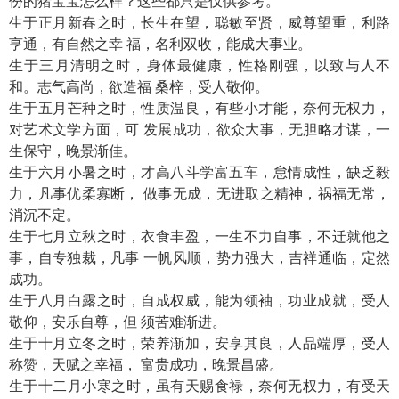
份的猪宝宝怎么样？这些都只是仅供参考。
生于正月新春之时，长生在望，聪敏至贤，威尊望重，利路
亨通，有自然之幸 福，名利双收，能成大事业。
生于三月清明之时，身体最健康，性格刚强，以致与人不
和。志气高尚，欲造福 桑梓，受人敬仰。
生于五月芒种之时，性质温良，有些小才能，奈何无权力，
对艺术文学方面，可 发展成功，欲众大事，无胆略才谋，一
生保守，晚景渐佳。
生于六月小暑之时，才高八斗学富五车，怠情成性，缺乏毅
力，凡事优柔寡断， 做事无成，无进取之精神，祸福无常，
消沉不定。
生于七月立秋之时，衣食丰盈，一生不力自事，不迁就他之
事，自专独裁，凡事 一帆风顺，势力强大，吉祥通临，定然
成功。
生于八月白露之时，自成权威，能为领袖，功业成就，受人
敬仰，安乐自尊，但 须苦难渐进。
生于十月立冬之时，荣养渐加，安享其良，人品端厚，受人
称赞，天赋之幸福， 富贵成功，晚景昌盛。
生于十二月小寒之时，虽有天赐食禄，奈何无权力，有受天