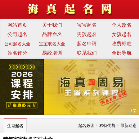
网站首页
关于我们
宝宝起名
个人改名
公司起名
品牌命名
男孩起名
女孩起名
起名申请
收费标准
公司起名大全
宝宝取名大全
姓名评分
易经培训
联系我们
全部导航
1
/ 7
•
•
起名必读
独特优势
最新动态
生肖起名