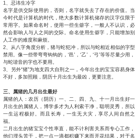
1、忌讳生冷字
名字是供交际使用的，否则，名字就失去了存在的价值。当
今时代是计算机的时代，绝大多数计算机储存的汉字仅限于
常用字。如果命名时，使用一些生僻字，一般人不认识，必
然会影响人与人之间的交际。命名使用生僻字，只能增加别
人工作的难度和麻烦。
2、从八字角度分析，猪与蛇犯冲，所以与蛇相近相似的字型
禁用。像一些带弯弯钩钩的，‘邑’，‘乙’，‘弓’等等尽量少用，
与蛇谐音的字也不要用。
3、另外“猪”为地支四大自刑之一，今年出生的宝宝容易身体
不好，多加照顾，阴历十月出生为最凶，更要注意。
三、属猪的几月出生最好
属猪的人：农历（阴历）一、二、四、九、十一月出生好一
月出生的属猪人，博学多才为人利索干净，聪明灵秀，所以
一生运程极好。而且长寿，一生无大灾，享尽人间自然之
福。
二月出生的猪宝宝个性率直，能不计利害关系而专心工作，
他们埋头苦干，把一点一滴都积赚下来而开花结果，对于名