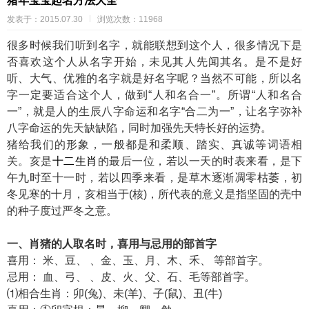
猪年宝宝起名方法大全
发表于：2015.07.30
浏览次数：11968
很多时候我们听到名字，就能联想到这个人，很多情况下是
否喜欢这个人从名字开始，未见其人先闻其名。是不是好
听、大气、优雅的名字就是好名字呢？当然不可能，所以名
字一定要适合这个人，做到“人和名合一”。所谓“人和名合
一”，就是人的生辰八字命运和名字“合二为一”，让名字弥补
八字命运的先天缺缺陷，同时加强先天特长好的运势。
猪给我们的形象，一般都是和柔顺、踏实、真诚等词语相
关。亥是
十二生肖
的最后一位，若以一天的时表来看，是下
午九时至十一时，若以四季来看，是草木逐渐凋零枯萎，初
冬见寒的十月，亥相当于(核)，所代表的意义是指坚固的壳中
的种子度过严冬之意。
一、肖猪的人取名时，喜用与忌用的部首字
喜用： 米、豆、 、金、玉、月、木、禾、 等部首字。
忌用： 血、弓、 、皮、火、父、石、毛等部首字。
⑴相合生肖：卯(兔)、未(羊)、子(鼠)、丑(牛)