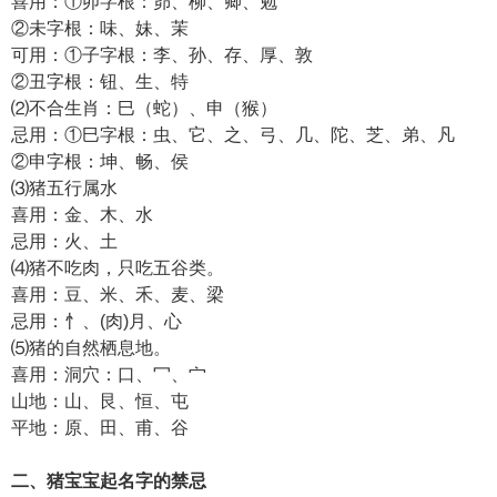
喜用：①卯字根：昴、柳、卿、勉
②未字根：味、妹、茉
可用：①子字根：李、孙、存、厚、敦
②丑字根：钮、生、特
⑵不合生肖：巳（蛇）、申（猴）
忌用：①巳字根：虫、它、之、弓、几、陀、芝、弟、凡
②申字根：坤、畅、侯
⑶猪五行属水
喜用：金、木、水
忌用：火、土
⑷猪不吃肉，只吃五谷类。
喜用：豆、米、禾、麦、梁
忌用：忄、(肉)月、心
⑸猪的自然栖息地。
喜用：洞穴：口、冖、宀
山地：山、艮、恒、屯
平地：原、田、甫、谷
二、猪宝宝起名字的禁忌