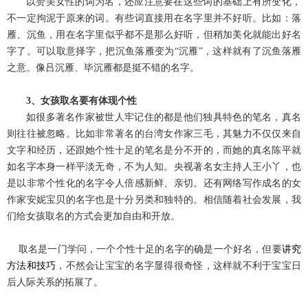
以赞美女性的词为名，还应注意要在这些词的基础上有所变化，
不一定拘泥于原来的词。有些词直接用在名字里并不好听。比如：落
雁、沉鱼，用在名字里似乎都不是那么好听，但稍加美化就能出好名
字了。可以取意择字，把沉鱼落雁变为“沉雁”，这样就有了沉鱼落雁
之意。像吕沉雁、毕沉雁都是挺不错的名字。
3、
女孩取名要有体现个性
如
很多著名作家被世人牢记住的都是他们独具特色的笔名，真名
则往往被忽略。比如非常著名的台湾女作家三毛，其魅力不仅仅来自
文字和经历，还跟她个性十足的笔名是分不开的，而她的真名陈平就
如名字本身一样平淡无奇，不为人知。央视著名女主持人王小丫，也
是以非常个性化的名字令人倍感新鲜、亲切。还有网络写作成名的女
作家安妮宝贝的名字也是十分另类和独特的。相信随着社会发展，我
们给女孩取名的方式会更加自由和开放。
取名
是一门学问，一个个性十足的名字的确是一个好名，但要
讲究
方法和技巧
，不然会让宝宝的名字显得很奇怪，这样就不利于宝宝日
后人际关系的拓展了。