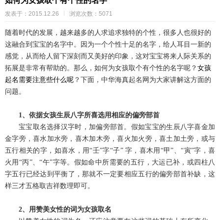
如何为女孩取个有个性的名字
发表于：2015.12.26
浏览次数：5071
随着时代的发展，越来越多的人求追求独特的个性，很多人也很好的
这融合到宝宝的名字中。因为一个个性十足的名字，给人耳目一新的
感觉，从而给人留下深刻而又美好的印象，这对宝宝将来人际关系的
拓展是非常有帮助的。那么，如何为女孩取个有个性的名字呢？
女孩
起名需要注意些什么呢
？下面，中华海真起名网为大家讲解这方面的
问题。
1、依据女孩生辰八字所喜选用相应的偏旁部首
宝宝取名选择汉字时，加偏旁部首。
假如宝宝的
生辰八字喜金加
金字旁，喜水加水旁，喜木加木旁，喜火加火旁，喜土加土旁，或与
五行相关的字，如喜水，用“壬”字“子” 字，喜木用“甲”
、
“寅”字，喜
火用“丙”
、
“午”字等。
假如
命中所需要的五行，大运已补，或四柱八
字五行
已经达到
平衡
了
，那就不一定要
相应五行的偏旁部首补缺
，
这
样
三才五格取吉祥数理即可。
2、用赞美女性的词为女孩取名