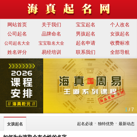
网站首页
关于我们
宝宝起名
个人改名
公司起名
品牌命名
男孩起名
女孩起名
起名申请
收费标准
公司起名大全
宝宝取名大全
姓名评分
易经培训
联系我们
全部导航
1
/ 7
•
•
起名必读
独特优势
最新动态
女孩起名