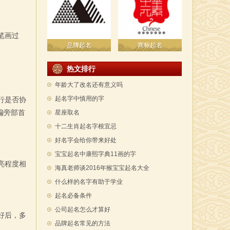
笔画过
品牌起名
商标起名
。
热文排行
年龄大了改名还有意义吗
起名字中慎用的字
行是否协
偏旁部首
星座取名
十二生肖起名字根宜忌
好名字会给你带来好处
宝宝起名中康熙字典11画的字
亮程度相
海真老师谈2016年猴宝宝起名大全
什么样的名字有助于学业
起名必备条件
公司起名怎么才算好
好后，多
品牌起名常见的方法