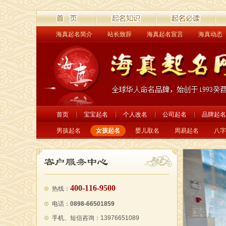
海真起名简介
站长致辞
海真起名宣言
海真动态
首页
起名解读
起名必读
经
首页
宝宝起名
个人改名
公司起名
品牌起名
男孩起名
女孩起名
婴儿取名
周易起名
八字
400-116-9500
热线：
电话：
0898-66501859
手机、短信咨询：13976651089