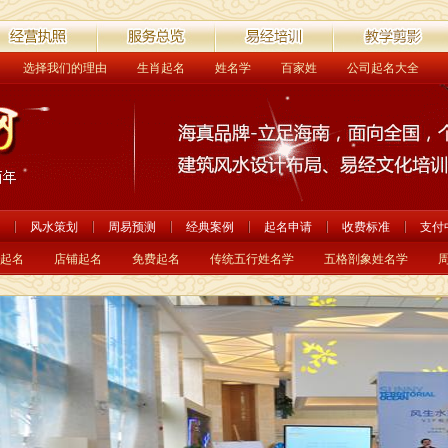
选择我们的理由
生肖起名
姓名学
百家姓
公司起名大全
营执照
服务总览
易经培训
教学剪影
风水策划
周易预测
经典案例
起名申请
收费标准
支付
起名
店铺起名
免费起名
传统五行姓名学
五格剖象姓名学