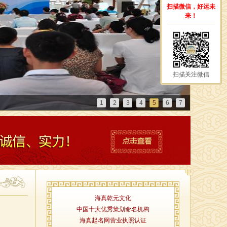
扫描微信，好运未
来！
扫描关注微信
1
2
3
4
5
6
7
海真乾元文化
中国十大优秀策划命名机构
海真起名网营业执照认证