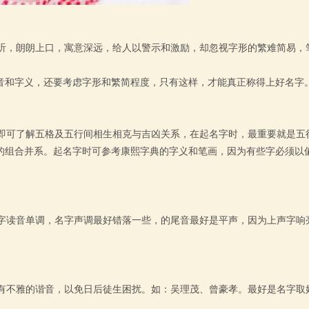
，朗朗上口，寓意深远，给人以警示和激励，却忽视字形的繁难简易，
音和字义，还要考虑字形和繁简程度，只有这样，才能真正称得上好名字
可了解五格及五行间相生相克与吉凶关系，在起名字时，最重要就是五
的组合并系。起名字时可参考康熙字典的字义和笔画，因为有些字必须以
读音单调，名字声调最好错落一些，的尾音最好是平声，因为上声字响
不雅的谐音，以免日后徒生困扰。如：吴理茂、曾豪孝。最好是名字取