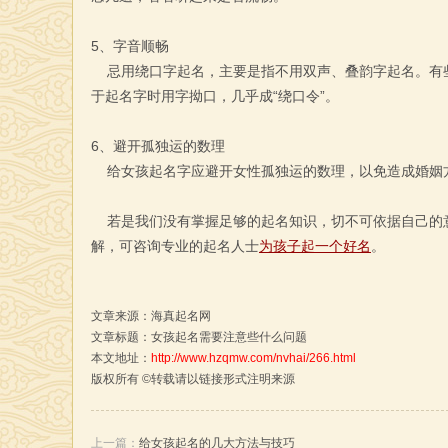
5、字音顺畅
忌用绕口字起名，主要是指不用双声、叠韵字起名。有些
于起名字时用字拗口，几乎成“绕口令”。
6、避开孤独运的数理
给女孩起名字应避开女性孤独运的数理，以免造成婚姻方
若是我们没有掌握足够的起名知识，切不可依据自己的
解，可咨询专业的起名人士
为孩子起一个好名
。
文章来源：
海真起名网
文章标题：女孩起名需要注意些什么问题
本文地址：
http://www.hzqmw.com/nvhai/266.html
版权所有 ©转载请以链接形式注明来源
上一篇：
给女孩起名的几大方法与技巧