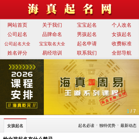
网站首页
关于我们
宝宝起名
个人改名
公司起名
品牌命名
男孩起名
女孩起名
起名申请
收费标准
公司起名大全
宝宝取名大全
姓名评分
易经培训
联系我们
全部导航
1
/ 7
•
•
起名必读
独特优势
最新动态
女孩起名