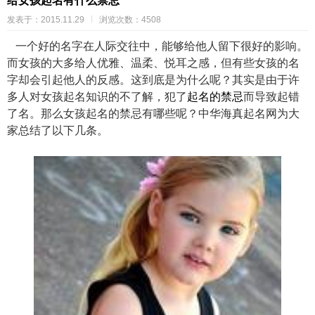
给女孩起名有什么禁忌
发表于：2015.11.29
浏览次数：4508
一个好的名字在人际交往中，能够给他人留下很好的影响。
而女孩的大多给人优雅、温柔、悦耳之感，但有些女孩的名
字却会引起他人的反感。这到底是为什么呢？其实是由于许
多人对女孩起名知识的不了解，犯了
起名的禁忌
而导致起错
了名。那么女孩起名的禁忌有哪些呢？中华海真起名网为大
家总结了以下几条。