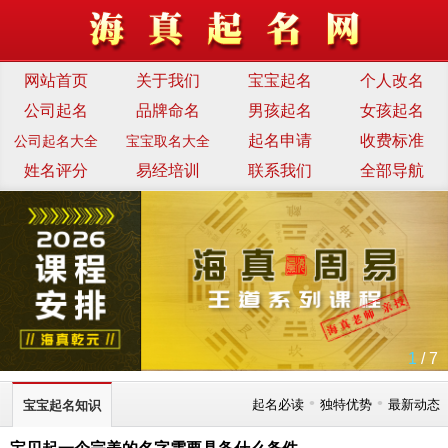
网站首页
关于我们
宝宝起名
个人改名
公司起名
品牌命名
男孩起名
女孩起名
起名申请
收费标准
公司起名大全
宝宝取名大全
姓名评分
易经培训
联系我们
全部导航
1
/ 7
•
•
起名必读
独特优势
最新动态
宝宝起名知识