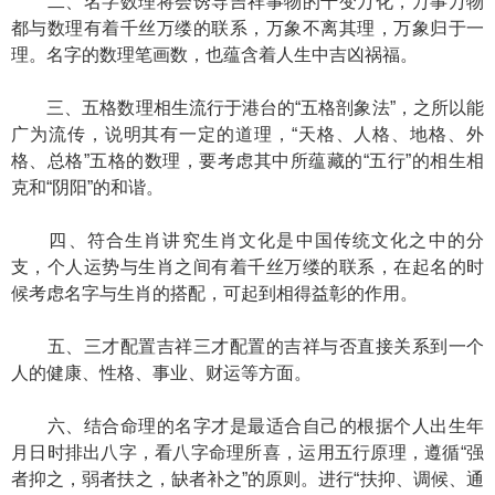
二、名字数理将会诱导吉祥事物的千变万化，万事万物
都与数理有着千丝万缕的联系，万象不离其理，万象归于一
理。名字的数理笔画数，也蕴含着人生中吉凶祸福。
三、五格数理相生流行于港台的“五格剖象法”，之所以能
广为流传，说明其有一定的道理，“天格、人格、地格、外
格、总格”五格的数理，要考虑其中所蕴藏的“五行”的相生相
克和“阴阳”的和谐。
四、符合生肖讲究生肖文化是中国传统文化之中的分
支，个人运势与生肖之间有着千丝万缕的联系，在起名的时
候考虑名字与生肖的搭配，可起到相得益彰的作用。
五、三才配置吉祥三才配置的吉祥与否直接关系到一个
人的健康、性格、事业、财运等方面。
六、结合命理的名字才是最适合自己的根据个人出生年
月日时排出八字，看八字命理所喜，运用五行原理，遵循“强
者抑之，弱者扶之，缺者补之”的原则。进行“扶抑、调候、通