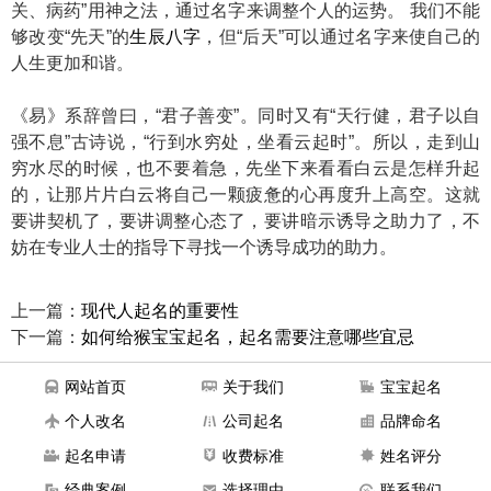
关、病药”用神之法，通过名字来调整个人的运势。 我们不能
够改变“先天”的
生辰八字
，但“后天”可以通过名字来使自己的
人生更加和谐。
《易》系辞曾曰，“君子善变”。同时又有“天行健，君子以自
强不息”古诗说，“行到水穷处，坐看云起时”。所以，走到山
穷水尽的时候，也不要着急，先坐下来看看白云是怎样升起
的，让那片片白云将自己一颗疲惫的心再度升上高空。这就
要讲契机了，要讲调整心态了，要讲暗示诱导之助力了，不
妨在专业人士的指导下寻找一个诱导成功的助力。
上一篇：
现代人起名的重要性
下一篇：
如何给猴宝宝起名，起名需要注意哪些宜忌
网站首页
关于我们
宝宝起名
个人改名
公司起名
品牌命名
起名申请
收费标准
姓名评分
经典案例
选择理由
联系我们