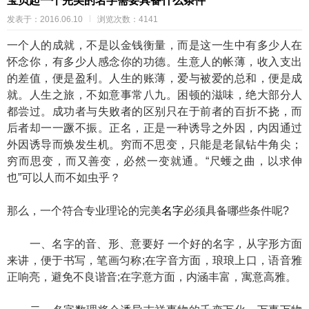
宝贝起一个完美的名字需要具备什么条件
发表于：2016.06.10
浏览次数：4141
一个人的成就，不是以金钱衡量，而是这一生中有多少人在
怀念你，有多少人感念你的功德。生意人的帐薄，收入支出
的差值，便是盈利。人生的账薄，爱与被爱的总和，便是成
就。人生之旅，不如意事常八九。困顿的滋味，绝大部分人
都尝过。成功者与失败者的区别只在于前者的百折不挠，而
后者却一一蹶不振。正名，正是一种诱导之外因，内因通过
外因诱导而焕发生机。穷而不思变，只能是老鼠钻牛角尖；
穷而思变，而又善变，必然一变就通。“尺蠖之曲，以求伸
也”可以人而不如虫乎？
那么，一个符合专业理论的完美
名字
必须具备哪些条件呢?
一、名字的音、形、意要好 一个好的名字，从字形方面
来讲，便于书写，笔画匀称;在字音方面，琅琅上口，语音雅
正响亮，避免不良谐音;在字意方面，内涵丰富，寓意高雅。