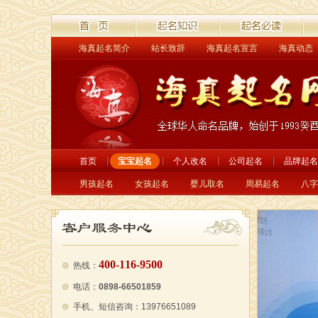
海真起名简介
站长致辞
海真起名宣言
海真动态
首页
起名解读
起名必读
经
首页
宝宝起名
个人改名
公司起名
品牌起名
男孩起名
女孩起名
婴儿取名
周易起名
八字
400-116-9500
热线：
电话：
0898-66501859
手机、短信咨询：13976651089