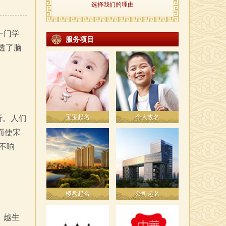
选择我们的理由
一门学
服务项目
透了脑
宝宝起名
个人改名
听。人们
而使宋
不响
楼盘起名
公司起名
，越生