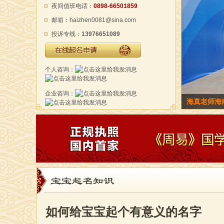
夜间值班电话：
0898-66501859
邮箱：haizhen0081@sina.com
投诉专线：
13976651089
在线起名申请
个人咨询：
企业咨询：
海真老师海
宝宝起名知识
如何给宝宝起个有意义的名字