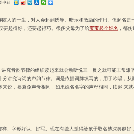
分享到：
伴随人的一生，对人会起到诱导、暗示和激励的作用。但起名是
仅要起得好，还要起得巧。很多父母为了给
宝宝起个好名
，都伤
，讲究音韵节律的组织读起来就会动听悦耳，反之就可能非常难
十分讲究诗词的声韵节律。词是依据词牌填写的，用于吟唱，从
体来说，要避免声母相同，如果姓名名字的声母相同，读起 来就
吉祥、字形好认、好写。现在有些人觉得给孩子取名越深奥越好