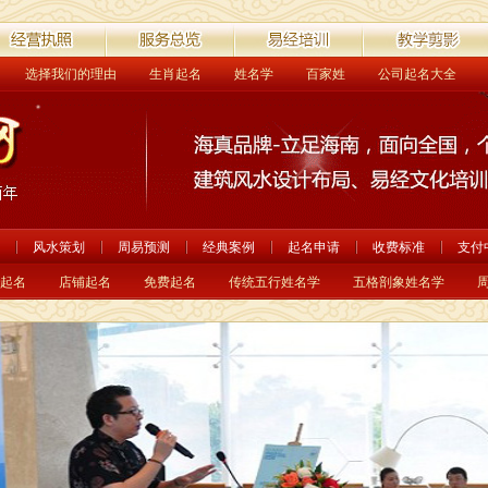
选择我们的理由
生肖起名
姓名学
百家姓
公司起名大全
营执照
服务总览
易经培训
教学剪影
风水策划
周易预测
经典案例
起名申请
收费标准
支付
起名
店铺起名
免费起名
传统五行姓名学
五格剖象姓名学