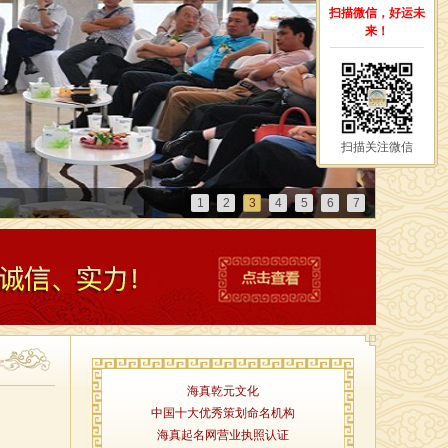
扫描微信，好运未
来！
扫描关注微信
1
2
3
4
5
6
7
海真乾元文化
中国十大优秀策划命名机构
海真起名网营业执照认证