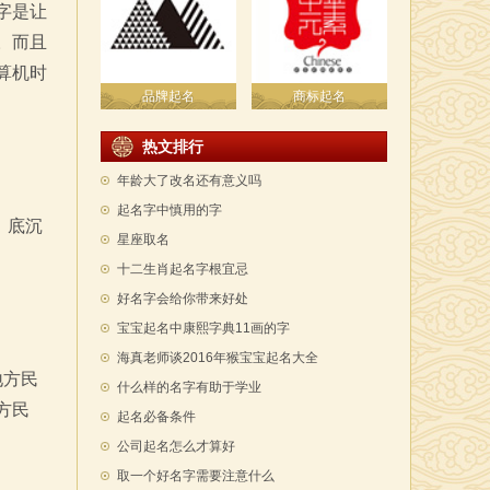
字是让
。而且
算机时
品牌起名
商标起名
热文排行
年龄大了改名还有意义吗
起名字中慎用的字
，底沉
星座取名
十二生肖起名字根宜忌
好名字会给你带来好处
宝宝起名中康熙字典11画的字
海真老师谈2016年猴宝宝起名大全
地方民
什么样的名字有助于学业
方民
起名必备条件
公司起名怎么才算好
取一个好名字需要注意什么