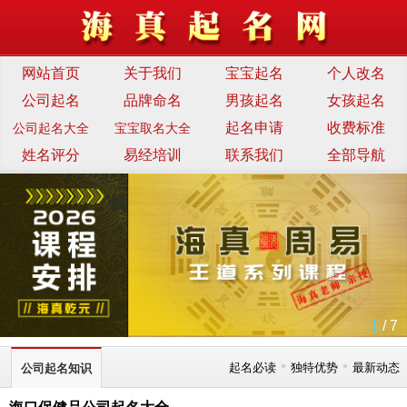
网站首页
关于我们
宝宝起名
个人改名
公司起名
品牌命名
男孩起名
女孩起名
起名申请
收费标准
公司起名大全
宝宝取名大全
姓名评分
易经培训
联系我们
全部导航
1
/ 7
•
•
起名必读
独特优势
最新动态
公司起名知识