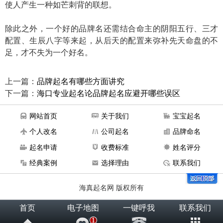
使人产生一种如芒刺背的联想。
除此之外，一个好的品牌名还需结合命主的阴阳五行、三才
配置、生辰八字等来起，从后天的配置来弥补先天命盘的不
足，才不失为一个好名。
上一篇：
品牌起名有哪些方面讲究
下一篇：
海口专业起名论品牌起名应避开哪些误区
网站首页
关于我们
宝宝起名
个人改名
公司起名
品牌命名
起名申请
收费标准
姓名评分
经典案例
选择理由
联系我们
海真起名网 版权所有
首页
电子地图
一键呼我
联系我们