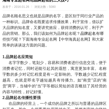
海南专业起名网论品牌起名的三大技巧
发表于：2016.01.26
浏览次数：5080
品牌名顾名思义也就是品牌的名字，是区别于同行业产品的
一种标识。品牌命名既要追求传播效果，利于宣传，借以扩
大品牌的知名度，又要讲究效应，获得消费的认可，利于产
品的营销。那么，我们该如何为品牌起名呢？
品牌起名
有哪
些技巧呢？下面海南专业起名网【中华海真起名网】和大家
简单的谈谈这方面的问题。
1.品牌起名应简短
名字字数少，笔划少，容易和消费者进行信息交流，便于
消费者记忆，同时还能引起其的遐想，寓意更加丰富。名称
字数的多少对记忆程度是有一定影响的。字数越少记忆程度
越高，也就是即名字越短越具有传播力。如“南货”店的“南
货”两字，当铺中的“当”字等都以简短的语言概括了其经营的
内容与特性，好记好懂。
2.品牌起名传播性要强
在品牌的经营上，一个成功的品牌之所以与普通的品牌区