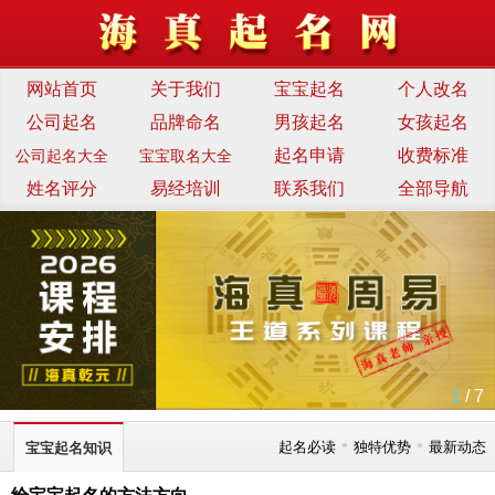
网站首页
关于我们
宝宝起名
个人改名
公司起名
品牌命名
男孩起名
女孩起名
起名申请
收费标准
公司起名大全
宝宝取名大全
姓名评分
易经培训
联系我们
全部导航
1
/ 7
•
•
起名必读
独特优势
最新动态
宝宝起名知识