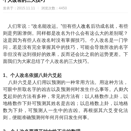
个人改名的三大技巧
发表于：2015.11.11
浏览次数：4450
人们常说：“改名能改运。”但有些人
改名
后功成名就，有些
则是穷困潦倒。同样都是改名为什么会有这么大的差别呢？
这是因为有些人在改名时没有掌握技巧。个人改名是一门学
问，若是没有完全掌握其中的技巧，可能会导致所改的名字
非但没有达到很好的效果，反而还会比之前的运势更差。下
面我们为大家总结了个人改名的三大技巧。
1、个人改名依据八卦六爻起
八卦六爻是人们用以预测的一种常用方法。用这种方法，
可眼中所取名字的凶吉以及预测何时发生什么事等。
八卦六
爻
起卦的方法有多种，常见的方法有：以人格数作上卦，以
地格数作下卦可预测其姓名是吉凶；以总格数上卦，以地格
数为下卦，可预测人一生中的吉凶。再根据其六爻变化法
则，便能准确预测何年何月何日发生何事。