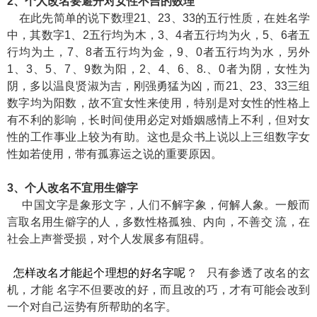
2、个人改名要避开对女性不吉的数理
在此先简单的说下数理21、23、33的五行性质，在姓名学
中，其数字1、2五行均为木，3、4者五行均为火，5、6者五
行均为土，7、8者五行均为金，9、0者五行均为水，另外
1、3、5、7、9数为阳，2、4、6、8.、0者为阴，女性为
阴，多以温良贤淑为吉，刚强勇猛为凶，而21、23、33三组
数字均为阳数，故不宜女性来使用，特别是对女性的性格上
有不利的影响，长时间使用必定对婚姻感情上不利，但对女
性的工作事业上较为有助。这也是众书上说以上三组数字女
性如若使用，带有孤寡运之说的重要原因。
3、个人改名不宜用生僻字
中国文字是象形文字，人们不解字象，何解人象。一般而
言取名用生僻字的人，多数性格孤独、内向，不善交 流，在
社会上声誉受损，对个人发展多有阻碍。
怎样改名才能起个理想的好名字呢
？ 只有参透了改名的玄
机，才能 名字不但要改的好，而且改的巧，才有可能会改到
一个对自己运势有所帮助的名字。