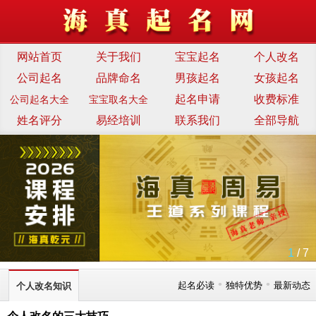
网站首页
关于我们
宝宝起名
个人改名
公司起名
品牌命名
男孩起名
女孩起名
起名申请
收费标准
公司起名大全
宝宝取名大全
姓名评分
易经培训
联系我们
全部导航
1
/ 7
•
•
起名必读
独特优势
最新动态
个人改名知识