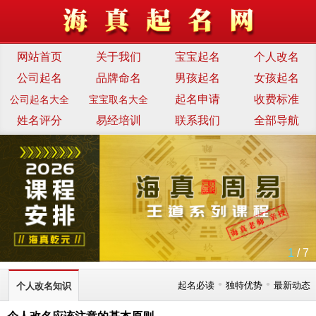
网站首页
关于我们
宝宝起名
个人改名
公司起名
品牌命名
男孩起名
女孩起名
起名申请
收费标准
公司起名大全
宝宝取名大全
姓名评分
易经培训
联系我们
全部导航
1
/ 7
•
•
起名必读
独特优势
最新动态
个人改名知识