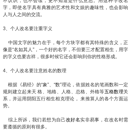
不认识，也不会读，更不知道是什么意思。用这种字改名
字，即使名字具有典雅的艺术性和文娱的趣味性，也会影响
人与人之间的交流。
3、个人改名要注重字义
中国文字的魅力在于，每个方块字都有其特殊的含义，正
像是“名如其人”，一个好的名字，不但要三才配置相生，用字
的字义也要吉祥，很多时候它还会影响到你的性格形成。
4、个人改名要注意姓名的数理
根据《易经》的“象”、“数”理论，依据姓名的笔画数和一定
规则建立起来天 格、地格、人格、总格、外格等
五格数理
关
系，并运用阴阳五行相生相克理论， 来推算人的各个方面运
势。
综上所诉，我们若想为自己
改好名
实非易事，在改名时需
要遵循的原则有很多。