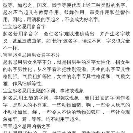
型等。如忍之、国哀、懒予等便代表上述三种类型的名字。
起名应当起具有教育作用、鼓舞作用、审美作用和益智作
用。因此，用消极的字起名，不会成为好名字。
宝宝起名忌用多音字
起名若用多音字，会使名字难以准确读出，并产生名字歧
义，甚至造成曲解。如“长行”这名字，读法不同，字义也完全
不一样。
宝宝起名忌用男女名字不分
起名忌用男女名字不分，就是指男生的名字女性化，指女生
的名字男性化，从名字看常把性别混淆。男生的名字应具性
格刚强、气质粗扩等性，女生的名字应具性格柔和、气质文
雅、作风细腻等性。
宝宝起名忌用丑陋的字词、事物或现象
起名忌用丑陋的字词、事物或现象，若用丑陋的字词作名
字，是对人的不尊重。一些动物如猪、狗，一些令人厌恶的
小动物如鼠、蝇，一些令人不快的动物如狐狸，一些社会现
象如牢、篱，等等。均不能用于起名。
宝宝起名忌用凶祸之字