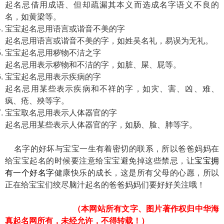
起名忌借用成语、但却疏漏其本义而选成名字语义不良的
名，如黄梁等。
宝宝起名忌用语言或谐音不美的字
起名忌用语言或谐音不美的字，如姓吴名礼，易误为无礼。
宝宝起名忌用秽物不洁之字
起名忌用表示秽物和不洁的字，如脏、屎、屁等。
宝宝起名忌用表示疾病的字
起名忌用某些表示疾病和不祥的字，如灾、害、凶、难、
疯、疮、殃等字。
宝宝取名忌用表示人体器官的字
起名忌用某些表示人体器官的字，如肠、脸、肺等字。
名字的好坏与宝宝一生有着密切的联系，所以爸爸妈妈在
给宝宝起名的时候要注意给宝宝避免掉这些禁忌，让
宝宝拥
有一个好名字
健康快乐的成长，这是所有父母的心愿，所以
正在给宝宝们绞尽脑汁起名的爸爸妈妈们要好好关注哦！
（本网站所有文字、图片著作权归中华海
真起名网所有，未经允许，不得转载！）