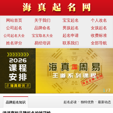
网站首页
关于我们
宝宝起名
个人改名
公司起名
品牌命名
男孩起名
女孩起名
起名申请
收费标准
公司起名大全
宝宝取名大全
姓名评分
易经培训
联系我们
全部导航
1
/ 7
•
•
起名必读
独特优势
最新动态
品牌起名知识