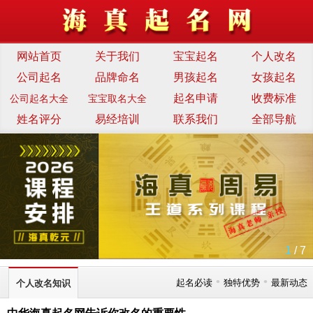
网站首页
关于我们
宝宝起名
个人改名
公司起名
品牌命名
男孩起名
女孩起名
起名申请
收费标准
公司起名大全
宝宝取名大全
姓名评分
易经培训
联系我们
全部导航
1
/ 7
•
•
起名必读
独特优势
最新动态
个人改名知识