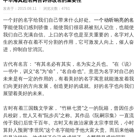
中华海真起名网告诉你改名的重要性
发表于：2015.08.11
浏览次数：4761
一个好的名字给我们自己带来什么好处。
一个动听响亮的名
字
能使我们感到骄傲，能使我们很容易被别人记住，也能使
我们自己充满自信。上口的名字也是至关重要的，名字对人
生的发展存在着不可分割的作用，它可激发人向上，催人奋
进，抑制自甘消沉。
古代有名言： “有其名必有其实，名为实之兵也。 ”在《说》
一书中，训义“名”为“命”，“名自命也”。意思为名字对自己的
未来是有一定的作用的，有着美好的名字寓意就能激发着我
们向更好的方向发展，创造更好的成就。好的名字也向我们
展望着美好的未来。
古时有着三国魏文学家， “竹林七贤”之一的阮籍，曾因任步
兵校尉，世人又有“阮步兵”之称。其作品《阮嗣宗集》一直流
传于我们后世千百年。古时又有政治家唐太宗李世民，小时
算卦人预测“李世民”这个名字能给予他大富大贵。而后来他确