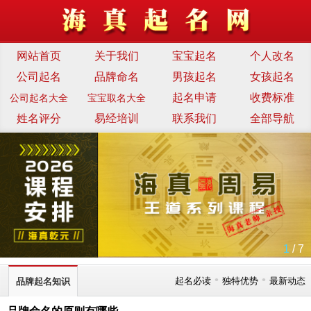
网站首页
关于我们
宝宝起名
个人改名
公司起名
品牌命名
男孩起名
女孩起名
起名申请
收费标准
公司起名大全
宝宝取名大全
姓名评分
易经培训
联系我们
全部导航
1
/ 7
•
•
起名必读
独特优势
最新动态
品牌起名知识