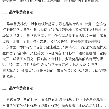
央空调等，在品牌建立的命名上就明确了志存高远的企业价值观。
二、品牌
取势命名法：
早年曾宪梓先生以制造领带起家，最初品牌命名为“金狮”，怎么也
打不开销路，曾先生很是纳闷：我的领带质地、款式都不比那些世界
级知名品牌差、价格也不高，可为什么就是卖不出去呢？一日，亲友
点拨：金狮、金狮、多不吉利、又尸又失的、这种领带谁还敢带？
广东话里，“狮”与“尸”谐音；普通话里，“狮”与“失”谐音后来曾宪梓先
生保留了“金”字、又把英文
Lion
改为音译“利来”，遂销量猛增、销路
大开，成就了今日之中国名牌：金利来。多强势品牌的名称无论听、
说、读、写，往往都能引发人们的美好联想，北方人说“好意头”、广
东人称之为“好彩头”，根据已知的、潜在的关联命名品牌，是谓“取势
命名法”。
三、品牌
审势命名法：
客观审视自己的长处、审视已有资源的优势，把企业产品或品牌与
自身所独有的这种优势（或潜在优势）结合起来，由此命名品牌，是