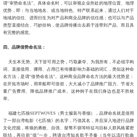
谓“审势命名法”。具体命名时，可以审视企业所处的地理位置、地理
优势，即：与当地地名、或当地特色、特产联系起来，通过人们对于
地域的信任、进而衍生为对产品和商业品牌的信任感；也可以与产品
类型直接结合、巧妙挂钩，使品牌传播出去易于连带到产品、而且具
有完整的感觉。
四、品牌
借势命名法：
天生本无势、天下皆可用之势，巧取豪夺、为我所有，不必组字构
词、直接借用、挪用、占用已有传播影响力基础的词汇，类似这种命
名方法，是谓“借势命名法”。这种商业品牌命名方法的最大优势是：
在开拓市场时，用草船即可借箭，大大减小了品牌推广阻力、节省大
量广告费用、降低品牌推广成本。这种例子在我们身边也是不胜枚
举。
福建七匹狼
SEPTWOVES
（男士服装与香烟），品牌命名就是借用
了一部台湾电影《七匹狼》的名字，巧借其名，并且深入地进行品牌
文化挖掘，将狼的勇敢、自强、桀骜不驯等特征与目标人群风格紧密
联结，再往前“借”一步，聘请台湾知名歌手齐秦（当年以流行歌曲