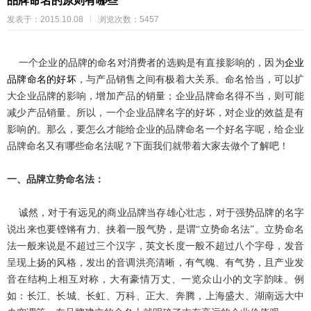
品牌命名的原则有哪些
发表于：2015.10.08
浏览次数：5457
一个企业的品牌的命名对消费者的选购是有直接影响的，因为
企业
品牌命名的好坏
，与产品销售之间有极着大关系。命名恰当，可以扩
大企业品牌的影响，增加产品的销量；企业品牌命名得不当，则可能
减少产品销量。所以，一个企业品牌名字的好坏，对企业的效益是有
影响的。那么，要怎么才能给企业的品牌命名一个好名字呢，给企业
品牌命名又有哪些命名法呢？下面我们就带着大家去做个了解吧！
一、品牌
立势命名法：
诚然，
对于
有远见的商业品牌当存雄心壮志，
对于
强势品牌的名字
说出来也要铿锵有力、挟着一股气势，是谓“立势命名法”。立势命名
法一般
来说是
不超过三个汉字，英文长度一般不超过八个字母，发音
呈现上扬的风格，发出的音调洪亮清晰，有气魄、有气势，且产业发
音在结构上相互对称，大有豪情万丈、一览众山小的文字韵味。例
如：长江、长城、长虹、万科、正大、奔腾，上海盛大、湖南远大中