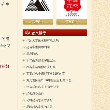
势产生
品牌起名
商标起名
热文排行
面的潜
年龄大了改名还有意义吗
涵意义
起名字中慎用的字
星座取名
十二生肖起名字根宜忌
祥的好
好名字会给你带来好处
宝宝起名中康熙字典11画的字
海真老师谈2016年猴宝宝起名大全
什么样的名字有助于学业
起名必备条件
公司起名怎么才算好
品牌起名常见的方法