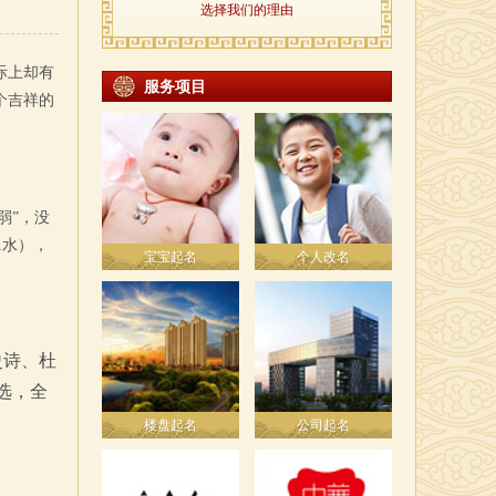
选择我们的理由
际上却有
服务项目
个吉祥的
弱”，没
1水），
宝宝起名
个人改名
史诗、杜
选，全
楼盘起名
公司起名