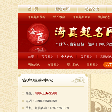
海真起名简介
站长致辞
海真起名宣言
海真动态
首页
起名解读
起名必读
经
首页
宝宝起名
个人改名
公司起名
品牌起名
男孩起名
女孩起名
婴儿取名
周易起名
八字
400-116-9500
热线：
电话：
0898-66501859
手机、短信咨询：13976651089