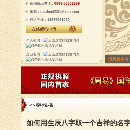
夜间值班电话：
0898-66501859
邮箱：haizhen0081@sina.com
投诉专线：
13976651089
在线起名申请
个人咨询：
企业咨询：
海真起名网
海真老师海
八字起名
如何用生辰八字取一个吉祥的名