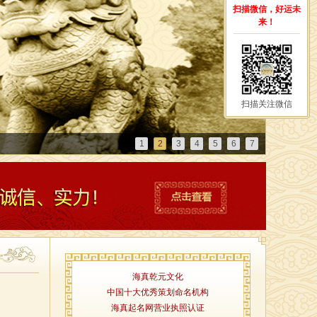
扫描微信，好运未
来！
扫描关注微信
1
2
3
4
5
6
7
海真乾元文化
中国十大优秀策划命名机构
海真起名网营业执照认证