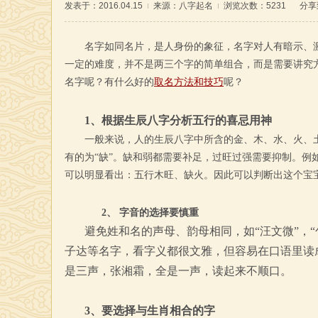
发表于：2016.04.15
来源：
八字起名
浏览次数：5231
分享
名字如同名片，是人身份的象征，名字对人有暗示、
一定的难度，并不是两三个字的简单组合，而是需要讲究
名字呢？有什么好的
取名方法和技巧
呢？
1、根据生辰八字分析五行的喜忌用神
一般来说，人的生辰八字中所含的金、木、水、火、土
有的为“缺”。缺和弱都需要补足，过旺过强需要抑制。例如通过
可以明显看出：五行木旺、缺火。因此可以判断出这个宝宝
2、 字音的选择要慎重
避免姓和名的声母、韵母相同，如“汪文微”，
子达等名字，看字义都很文雅，但容易在口语里读
是三声，张湘霜，全是一声，读起来不顺口。
3、要选择与生肖相合的字