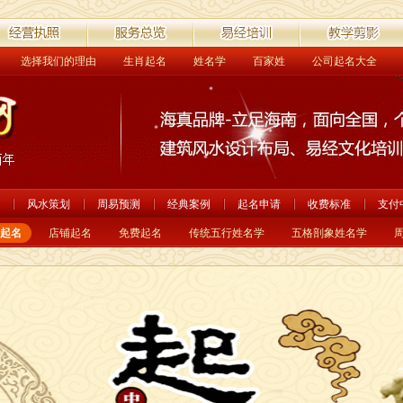
选择我们的理由
生肖起名
姓名学
百家姓
公司起名大全
营执照
服务总览
易经培训
教学剪影
风水策划
周易预测
经典案例
起名申请
收费标准
支付
起名
店铺起名
免费起名
传统五行姓名学
五格剖象姓名学