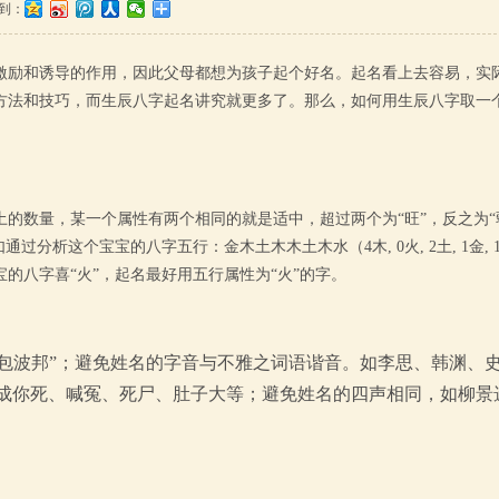
到：
激励和诱导的作用，因此父母都想为孩子起个好名。起名看上去容易，实
方法和技巧，而生辰八字起名讲究就更多了。那么，如何用生辰八字取一
的数量，某一个属性有两个相同的就是适中，超过两个为“旺”，反之为“
分析这个宝宝的八字五行：金木土木木土木水（4木, 0火, 2土, 1金, 
的八字喜“火”，起名最好用五行属性为“火”的字。
“包波邦”；避免姓名的字音与不雅之词语谐音。如李思、韩渊、
成你死、喊冤、死尸、肚子大等；避免姓名的四声相同，如柳景